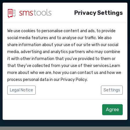
Privacy Settings
We use cookies to personalise content and ads, to provide
Warum smstools?
Kontakt
API Docs
social media features and to analyse our traffic. We also
SMS Gateway API nach
share information about your use of our site with our social
Angebot anfordern
Blog
media, advertising and analytics partners who may combine
Webhooks
Service level agreement
it with other information that you’ve provided to them or
Senden Sie SMS-Nachrichten über unsere
(sla)
that they’ve collected from your use of their services.Learn
SMS Gateway API.
Integrationen
more about who we are, how you can contact us and how we
process personal data in our
Privacy Policy
.
Zapier
Legal Notice
Settings
Direkt loslegen
Angebot anfordern
Make
Agree