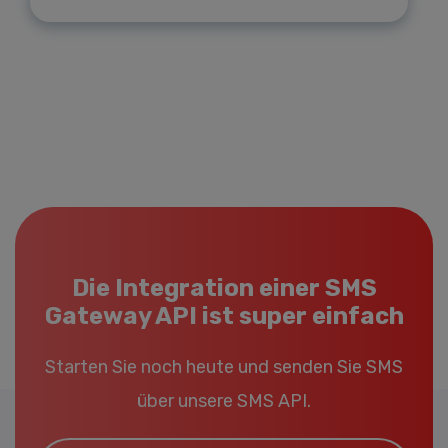
Die Integration einer SMS
Gateway API ist super einfach
Starten Sie noch heute und senden Sie SMS
über unsere SMS API.
Email*