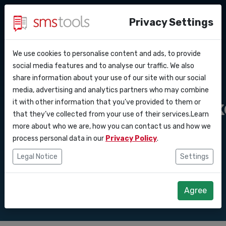
Privacy Settings
We use cookies to personalise content and ads, to provide
Warum smstools?
Kontakt
API Docs
social media features and to analyse our traffic. We also
SMS API
share information about your use of our site with our social
Angebot anfordern
Blog
media, advertising and analytics partners who may combine
Webhooks
Service level agreement
Zustellgeschwindigk
it with other information that you’ve provided to them or
(sla)
that they’ve collected from your use of their services.Learn
Integrationen
erklärt und
more about who we are, how you can contact us and how we
process personal data in our
Privacy Policy
.
Zapier
verbessert
Legal Notice
Settings
Make
Agree