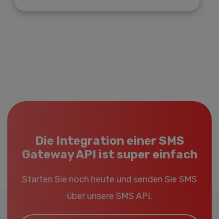
Die Integration einer SMS
Gateway API ist super einfach
Starten Sie noch heute und senden Sie SMS
über unsere SMS API.
Email*