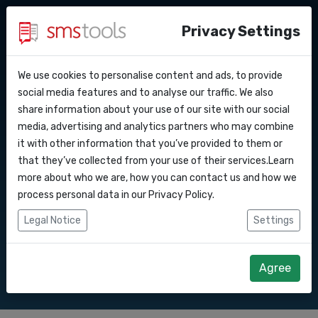
Privacy Settings
We use cookies to personalise content and ads, to provide
Warum smstools?
Kontakt
API Docs
social media features and to analyse our traffic. We also
SMS Gateway API nach
share information about your use of our site with our social
Angebot anfordern
Blog
media, advertising and analytics partners who may combine
Webhooks
Service level agreement
it with other information that you’ve provided to them or
Senden Sie SMS-Nachrichten über unsere
(sla)
that they’ve collected from your use of their services.Learn
SMS Gateway API.
Integrationen
more about who we are, how you can contact us and how we
process personal data in our
Privacy Policy
.
Zapier
Legal Notice
Settings
Direkt loslegen
Angebot anfordern
Make
Agree