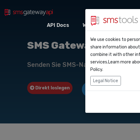
API Docs
Webhooks
Integr
Warum smstool
Kontakt
We use cookies to person
API Do
SMS Gateway API nac
share information about 
Blog
Angebot anford
combine it with other in
Webho
services.Learn more abo
Service level a
Senden Sie SMS-Nachrichten über u
(sla)
Policy
.
Integr
Legal Notice
Direkt loslegen
Angebot anfordern
Zapier
Make