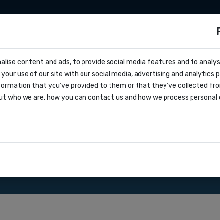
ationen
Zapier
Make
Preise
über uns
s?
alise content and ads, to provide social media features and to analyse
cs
h
your use of our site with our social media, advertising and analytics
ern
formation that you’ve provided to them or that they’ve collected fro
oks
ut who we are, how you can contact us and how we process personal 
greement
nsere SMS Gateway API.
ationen