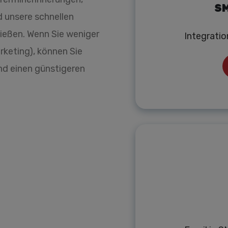
SM
d unsere schnellen
nießen. Wenn Sie weniger
Integrati
keting), können Sie
d einen günstigeren