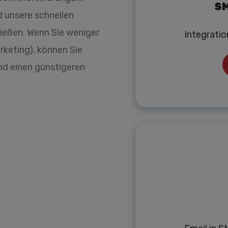
SM
d unsere schnellen
nießen. Wenn Sie weniger
Integrati
keting), können Sie
d einen günstigeren