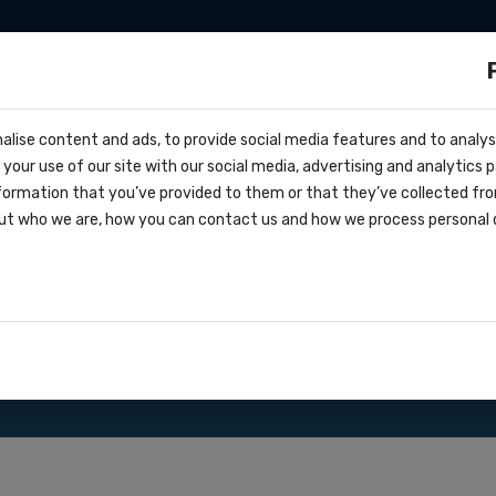
ationen
Zapier
Make
Preise
über uns
s?
alise content and ads, to provide social media features and to analyse
cs
h
your use of our site with our social media, advertising and analytics
ern
formation that you’ve provided to them or that they’ve collected fro
oks
ut who we are, how you can contact us and how we process personal 
greement
nsere SMS Gateway API.
ationen