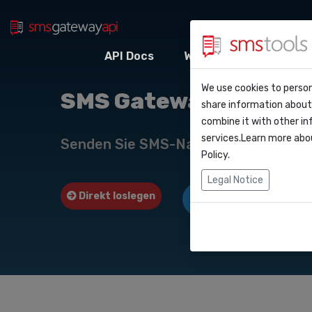
API Docs
Webhooks
Integr
Warum smstool
Kontakt
We use cookies to person
API Do
SMS Gateway API nac
share information about 
Blog
Angebot anford
combine it with other in
Webho
services.Learn more abo
Service level a
Senden Sie SMS-Nachrichten über u
(sla)
Policy
.
Integr
Legal Notice
Direkt loslegen
Angebot anfordern
Zapier
Make