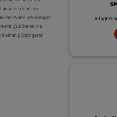
SM
d unsere schnellen
nießen. Wenn Sie weniger
Integrati
keting), können Sie
d einen günstigeren