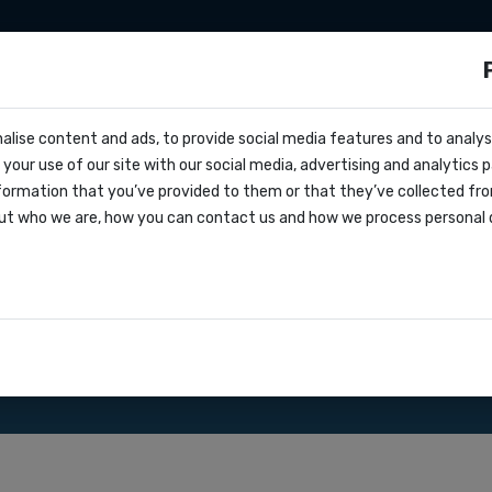
ationen
Zapier
Make
Preise
über uns
s?
alise content and ads, to provide social media features and to analyse
cs
h
your use of our site with our social media, advertising and analytics
ern
formation that you’ve provided to them or that they’ve collected fro
oks
ut who we are, how you can contact us and how we process personal 
greement
nsere SMS Gateway API.
ationen