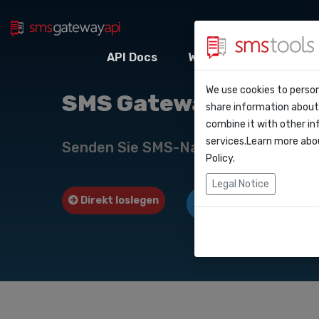
API Docs
Webhooks
Integr
Warum smstool
Kontakt
We use cookies to person
API Do
SMS Gateway API nac
share information about 
Blog
Angebot anford
combine it with other in
Webho
services.Learn more abo
Service level a
Senden Sie SMS-Nachrichten über u
(sla)
Policy
.
Integr
Legal Notice
Direkt loslegen
Angebot anfordern
Zapier
Make