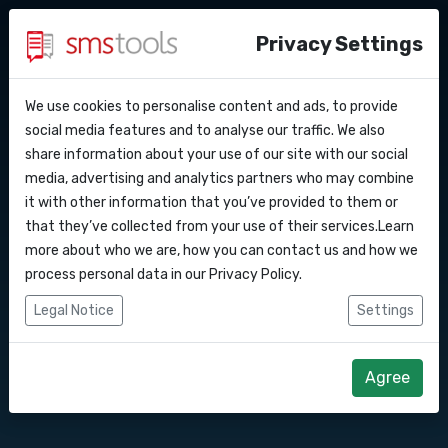
Privacy Settings
We use cookies to personalise content and ads, to provide
Warum smstools?
Kontakt
API Docs
social media features and to analyse our traffic. We also
SMS Gateway API nach
share information about your use of our site with our social
Angebot anfordern
Blog
media, advertising and analytics partners who may combine
Lettland
Webhooks
Service level agreement
it with other information that you’ve provided to them or
(sla)
that they’ve collected from your use of their services.Learn
Integrationen
more about who we are, how you can contact us and how we
Senden Sie SMS-Nachrichten über unsere
process personal data in our
Privacy Policy
.
SMS Gateway API.
Zapier
Legal Notice
Settings
Make
Direkt loslegen
Angebot anfordern
Agree