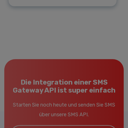
Die Integration einer SMS
Gateway API ist super einfach
Starten Sie noch heute und senden Sie SMS
über unsere SMS API.
Email*