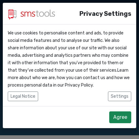
Privacy Settings
We use cookies to personalise content and ads, to provide
Warum smstools?
Kontakt
API Docs
social media features and to analyse our traffic. We also
SMS Gateway API nach
share information about your use of our site with our social
Angebot anfordern
Blog
media, advertising and analytics partners who may combine
Webhooks
Service level agreement
it with other information that you’ve provided to them or
Senden Sie SMS-Nachrichten über unsere
(sla)
that they’ve collected from your use of their services.Learn
SMS Gateway API.
Integrationen
more about who we are, how you can contact us and how we
process personal data in our
Privacy Policy
.
Zapier
Legal Notice
Settings
Direkt loslegen
Angebot anfordern
Make
Agree