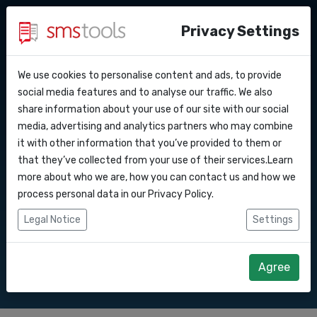
Privacy Settings
We use cookies to personalise content and ads, to provide
Warum smstools?
Kontakt
API Docs
social media features and to analyse our traffic. We also
SMS Gateway API nach
share information about your use of our site with our social
Angebot anfordern
Blog
media, advertising and analytics partners who may combine
Webhooks
Service level agreement
it with other information that you’ve provided to them or
Senden Sie SMS-Nachrichten über unsere
(sla)
that they’ve collected from your use of their services.Learn
SMS Gateway API.
Integrationen
more about who we are, how you can contact us and how we
process personal data in our
Privacy Policy
.
Zapier
Legal Notice
Settings
Direkt loslegen
Angebot anfordern
Make
Agree