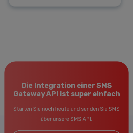
Die Integration einer SMS
Gateway API ist super einfach
Starten Sie noch heute und senden Sie SMS
über unsere SMS API.
Email*