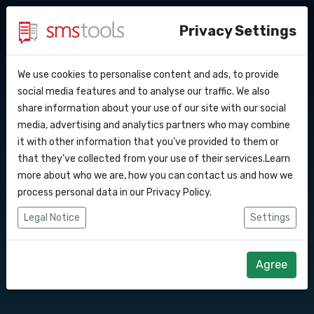
Privacy Settings
We use cookies to personalise content and ads, to provide
Warum smstools?
Kontakt
API Docs
social media features and to analyse our traffic. We also
SMS Gateway API nach
share information about your use of our site with our social
Angebot anfordern
Blog
media, advertising and analytics partners who may combine
Grönland
Webhooks
Service level agreement
it with other information that you’ve provided to them or
(sla)
that they’ve collected from your use of their services.Learn
Integrationen
more about who we are, how you can contact us and how we
Senden Sie SMS-Nachrichten über unsere
process personal data in our
Privacy Policy
.
SMS Gateway API.
Zapier
Legal Notice
Settings
Make
Direkt loslegen
Angebot anfordern
Agree