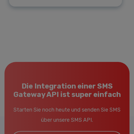
Die Integration einer SMS
Gateway API ist super einfach
Starten Sie noch heute und senden Sie SMS
über unsere SMS API.
Email*