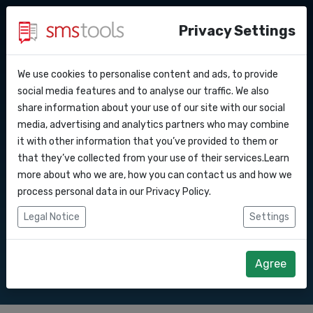
Privacy Settings
We use cookies to personalise content and ads, to provide
Warum smstools?
Kontakt
API Docs
social media features and to analyse our traffic. We also
SMS Gateway API nach
share information about your use of our site with our social
Angebot anfordern
Blog
media, advertising and analytics partners who may combine
Webhooks
Service level agreement
it with other information that you’ve provided to them or
Senden Sie SMS-Nachrichten über unsere
(sla)
that they’ve collected from your use of their services.Learn
SMS Gateway API.
Integrationen
more about who we are, how you can contact us and how we
process personal data in our
Privacy Policy
.
Zapier
Legal Notice
Settings
Direkt loslegen
Angebot anfordern
Make
Agree