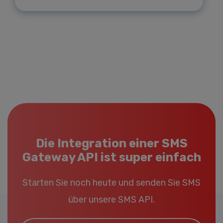
Die Integration einer SMS
Gateway API ist super einfach
Starten Sie noch heute und senden Sie SMS
über unsere SMS API.
Email*