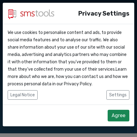
Privacy Settings
We use cookies to personalise content and ads, to provide
Warum smstools?
Kontakt
API Docs
social media features and to analyse our traffic. We also
SMS Gateway API nach
share information about your use of our site with our social
Angebot anfordern
Blog
media, advertising and analytics partners who may combine
Webhooks
Service level agreement
it with other information that you’ve provided to them or
Senden Sie SMS-Nachrichten über unsere
(sla)
that they’ve collected from your use of their services.Learn
SMS Gateway API.
Integrationen
more about who we are, how you can contact us and how we
process personal data in our
Privacy Policy
.
Zapier
Legal Notice
Settings
Direkt loslegen
Angebot anfordern
Make
Agree