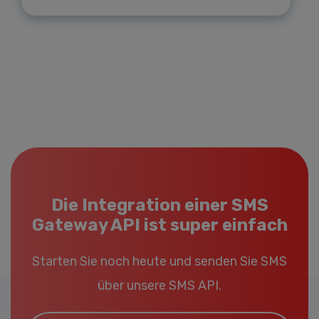
Die Integration einer SMS
Gateway API ist super einfach
Starten Sie noch heute und senden Sie SMS
über unsere SMS API.
Email*