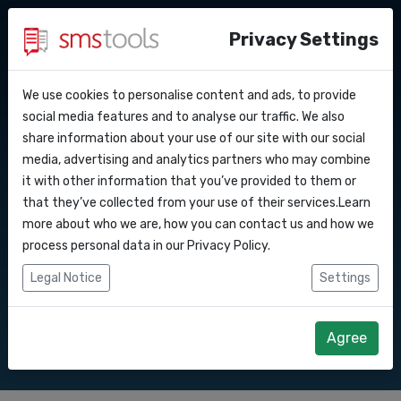
Privacy Settings
We use cookies to personalise content and ads, to provide
Warum smstools?
Kontakt
API Docs
social media features and to analyse our traffic. We also
SMS Gateway API nach
share information about your use of our site with our social
Angebot anfordern
Blog
media, advertising and analytics partners who may combine
Webhooks
Service level agreement
it with other information that you’ve provided to them or
Senden Sie SMS-Nachrichten über unsere
(sla)
that they’ve collected from your use of their services.Learn
SMS Gateway API.
Integrationen
more about who we are, how you can contact us and how we
process personal data in our
Privacy Policy
.
Zapier
Legal Notice
Settings
Direkt loslegen
Angebot anfordern
Make
Agree