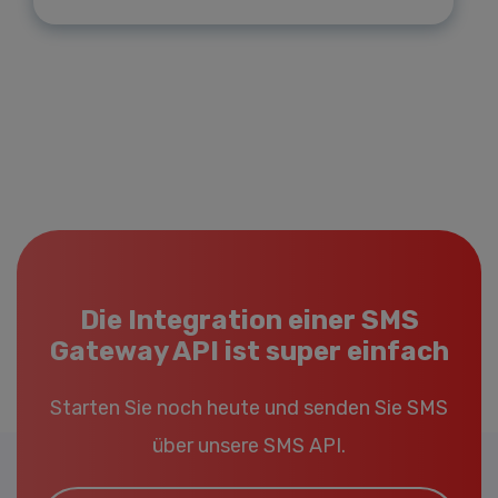
Die Integration einer SMS
Gateway API ist super einfach
Starten Sie noch heute und senden Sie SMS
über unsere SMS API.
Email*