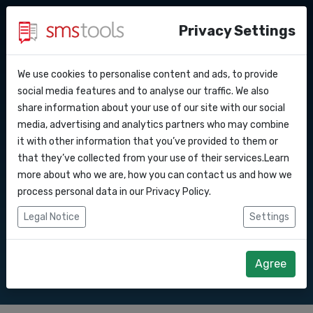
Privacy Settings
We use cookies to personalise content and ads, to provide
Warum smstools?
Kontakt
API Docs
social media features and to analyse our traffic. We also
SMS Gateway API nach
share information about your use of our site with our social
Angebot anfordern
Blog
media, advertising and analytics partners who may combine
Webhooks
Service level agreement
it with other information that you’ve provided to them or
Senden Sie SMS-Nachrichten über unsere
(sla)
that they’ve collected from your use of their services.Learn
SMS Gateway API.
Integrationen
more about who we are, how you can contact us and how we
process personal data in our
Privacy Policy
.
Zapier
Legal Notice
Settings
Direkt loslegen
Angebot anfordern
Make
Agree