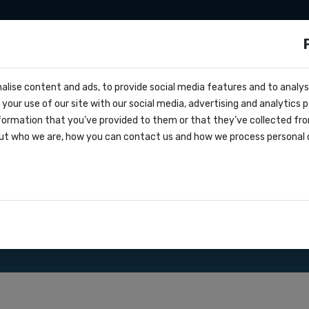
ationen
Zapier
Make
Preise
über uns
s?
alise content and ads, to provide social media features and to analyse
cs
h
your use of our site with our social media, advertising and analytics
ern
formation that you’ve provided to them or that they’ve collected fro
oks
ut who we are, how you can contact us and how we process personal 
greement
nsere SMS Gateway API.
ationen