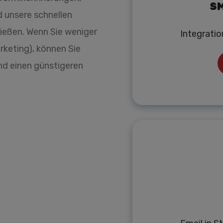
SM
d unsere schnellen
nießen. Wenn Sie weniger
Integrati
keting), können Sie
d einen günstigeren