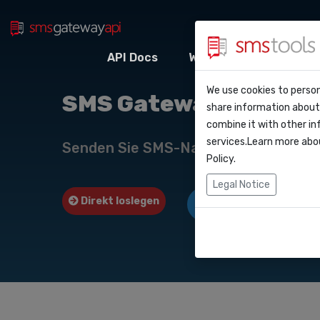
API Docs
Webhooks
Integr
Warum smstool
Kontakt
We use cookies to person
API Do
SMS Gateway API nac
share information about 
Blog
Angebot anford
combine it with other in
Webho
services.Learn more abo
Service level a
Senden Sie SMS-Nachrichten über u
(sla)
Policy
.
Integr
Legal Notice
Direkt loslegen
Angebot anfordern
Zapier
Make