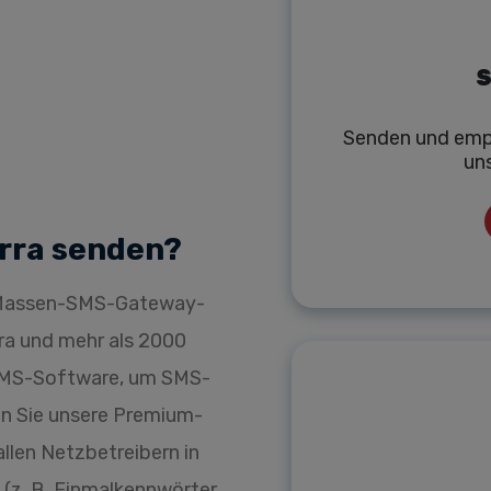
S
Senden und emp
un
orra senden?
r Massen-SMS-Gateway-
rra und mehr als 2000
 SMS-Software, um SMS-
en Sie unsere Premium-
llen Netzbetreibern in
 (z. B. Einmalkennwörter,