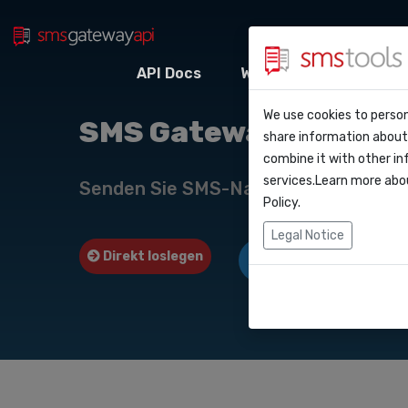
API Docs
Webhooks
Integr
Warum smstool
Kontakt
We use cookies to person
API Do
SMS Gateway API nac
share information about 
Blog
Angebot anford
combine it with other in
Webho
services.Learn more abo
Service level a
Senden Sie SMS-Nachrichten über u
(sla)
Policy
.
Integr
Legal Notice
Direkt loslegen
Angebot anfordern
Zapier
Make