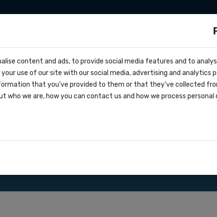
ationen
Zapier
Make
Preise
über uns
s?
alise content and ads, to provide social media features and to analyse
cs
h Andorra
your use of our site with our social media, advertising and analytics
ern
formation that you’ve provided to them or that they’ve collected fro
oks
ut who we are, how you can contact us and how we process personal 
greement
nsere SMS Gateway API.
ationen