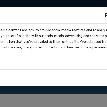
ationen
Zapier
Make
Preise
über uns
s?
alise content and ads, to provide social media features and to analyse
cs
 Albanien
your use of our site with our social media, advertising and analytics
ern
formation that you’ve provided to them or that they’ve collected fro
oks
ut who we are, how you can contact us and how we process personal 
greement
nsere SMS Gateway API.
ationen