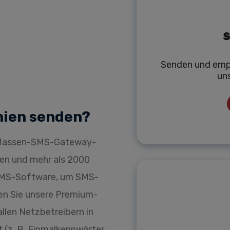
S
Senden und emp
un
nien senden?
r Massen-SMS-Gateway-
nien und mehr als 2000
 SMS-Software, um SMS-
en Sie unsere Premium-
llen Netzbetreibern in
t (z. B. Einmalkennwörter,