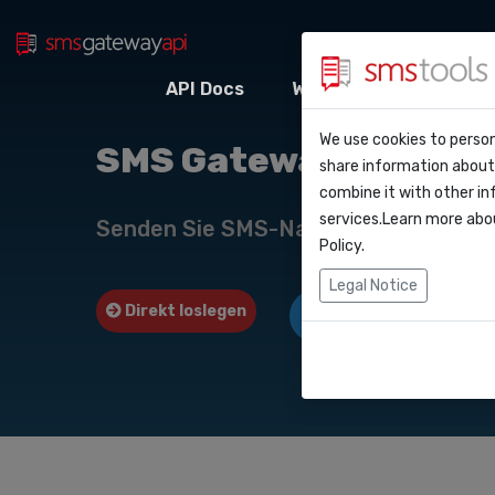
API Docs
Webhooks
Integr
Warum smstool
Kontakt
We use cookies to person
API Do
SMS Gateway API nach
share information about 
Blog
Angebot anford
combine it with other in
Webho
services.Learn more abo
Service level a
Senden Sie SMS-Nachrichten über u
(sla)
Policy
.
Integr
Legal Notice
Direkt loslegen
Angebot anfordern
Zapier
Make